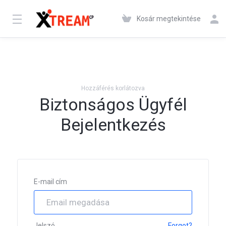
Kosár megtekintése
Hozzáférés korlátozva
Biztonságos Ügyfél
Bejelentkezés
E-mail cím
Jelszó
Forgot?