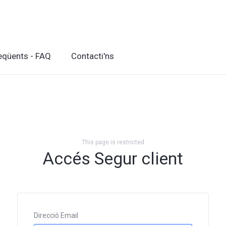
eqüents - FAQ
Contacti'ns
This page is restricted
Accés Segur client
Direcció Email