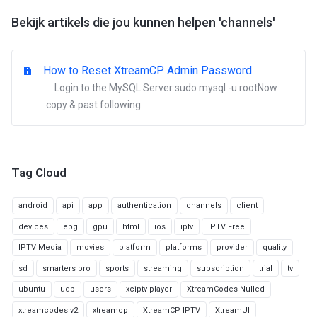
Bekijk artikels die jou kunnen helpen 'channels'
How to Reset XtreamCP Admin Password
Login to the MySQL Server:sudo mysql -u rootNow
copy & past following...
Tag Cloud
android
api
app
authentication
channels
client
devices
epg
gpu
html
ios
iptv
IPTV Free
IPTV Media
movies
platform
platforms
provider
quality
sd
smarters pro
sports
streaming
subscription
trial
tv
ubuntu
udp
users
xciptv player
XtreamCodes Nulled
xtreamcodes v2
xtreamcp
XtreamCP IPTV
XtreamUI