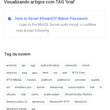
Visualizando artigos com TAG 'trial'
How to Reset XtreamCP Admin Password
Login to the MySQL Server:sudo mysql -u rootNow
copy & past following...
Tag da nuvem
android
api
app
authentication
channels
client
devices
epg
gpu
html
ios
iptv
IPTV Free
IPTV Media
movies
platform
platforms
provider
quality
sd
smarters pro
sports
streaming
subscription
trial
tv
ubuntu
udp
users
xciptv player
XtreamCodes Nulled
xtreamcodes v2
xtreamcp
XtreamCP IPTV
XtreamUI
XtreamUI panel
xui