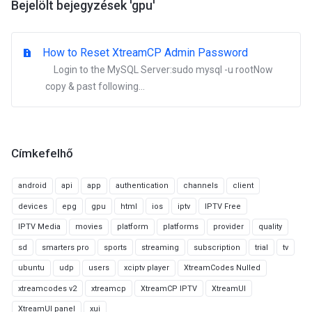
Bejelölt bejegyzések 'gpu'
How to Reset XtreamCP Admin Password
Login to the MySQL Server:sudo mysql -u rootNow
copy & past following...
Címkefelhő
android
api
app
authentication
channels
client
devices
epg
gpu
html
ios
iptv
IPTV Free
IPTV Media
movies
platform
platforms
provider
quality
sd
smarters pro
sports
streaming
subscription
trial
tv
ubuntu
udp
users
xciptv player
XtreamCodes Nulled
xtreamcodes v2
xtreamcp
XtreamCP IPTV
XtreamUI
XtreamUI panel
xui