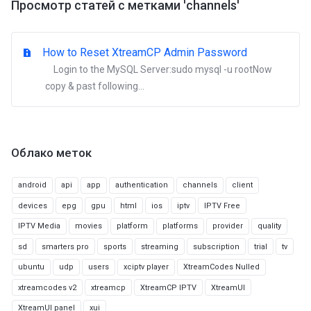
Просмотр статей с метками 'channels'
How to Reset XtreamCP Admin Password
Login to the MySQL Server:sudo mysql -u rootNow
copy & past following...
Облако меток
android
api
app
authentication
channels
client
devices
epg
gpu
html
ios
iptv
IPTV Free
IPTV Media
movies
platform
platforms
provider
quality
sd
smarters pro
sports
streaming
subscription
trial
tv
ubuntu
udp
users
xciptv player
XtreamCodes Nulled
xtreamcodes v2
xtreamcp
XtreamCP IPTV
XtreamUI
XtreamUI panel
xui